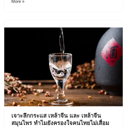
More »
เจาะลึกกระแส เหล้าจีน และ เหล้าจีน
สมุนไพร ทำไมยังครองใจคนไทยไม่เสื่อม