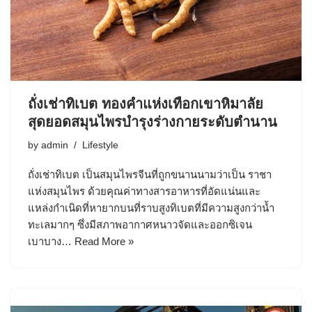
ถั่งเช่าทิเบต ทองคำแห่งเทือกเขาหิมาลัย
สุดยอดสมุนไพรบำรุงร่างกายระดับตำนาน
by
admin
Lifestyle
ถั่งเช่าทิเบต เป็นสมุนไพรจีนที่ถูกขนานนามว่าเป็น ราชา
แห่งสมุนไพร ด้วยคุณค่าทางสารอาหารที่อัดแน่นและ
แหล่งกำเนิดที่หายากบนที่ราบสูงทิเบตที่มีความสูงกว่าน้ำ
ทะเลมากๆ ซึ่งมีสภาพอากาศหนาวจัดและออกซิเจน
เบาบาง…
Read More »