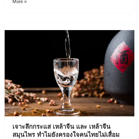
More »
เจาะลึกกระแส เหล้าจีน และ เหล้าจีน
สมุนไพร ทำไมยังครองใจคนไทยไม่เสื่อม