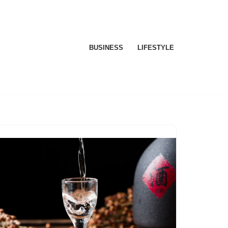
BUSINESS
LIFESTYLE