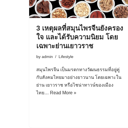
3 เหตุผลที่สมุนไพรจีนยังครอง
ใจ และได้รับความนิยม โดย
เฉพาะย่านเยาวราช
by
admin
Lifestyle
สมุนไพรจีน เป็นมรดกทางวัฒนธรรมที่อยู่คู่
กับสังคมไทยมาอย่างยาวนาน โดยเฉพาะใน
ย่าน เยาวราช หรือไชน่าทาวน์ของเมือง
ไทย…
Read More »