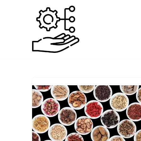
Skip
to
content