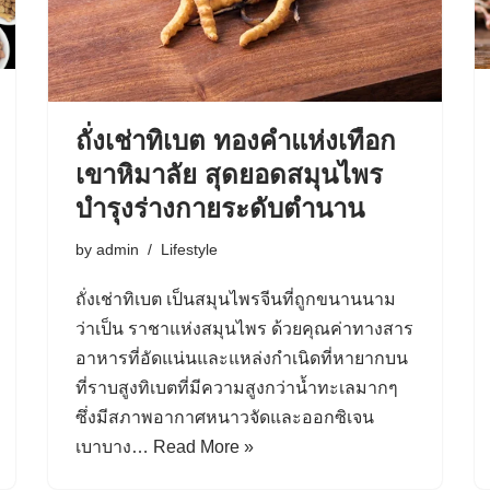
ถั่งเช่าทิเบต ทองคำแห่งเทือก
เขาหิมาลัย สุดยอดสมุนไพร
บำรุงร่างกายระดับตำนาน
by
admin
Lifestyle
ถั่งเช่าทิเบต เป็นสมุนไพรจีนที่ถูกขนานนาม
ว่าเป็น ราชาแห่งสมุนไพร ด้วยคุณค่าทางสาร
อาหารที่อัดแน่นและแหล่งกำเนิดที่หายากบน
ที่ราบสูงทิเบตที่มีความสูงกว่าน้ำทะเลมากๆ
ซึ่งมีสภาพอากาศหนาวจัดและออกซิเจน
เบาบาง…
Read More »