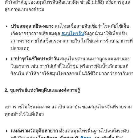
หัวใจสำคัญของสมุนไพรจีนคือแนวคิด ซ่างอี (上醫) หรือการดูแล
สุขภาพแบบองค์รวม
ปรับสมดุล หยิน-หยาง
คนไทยเชื้อสายจีนเชื่อว่าโรคภัยไข้เจ็บ
เกิดจากร่างกายเสียสมดุล
สมุนไพรจีน
จึงถูกนำมาใช้เพื่อปรับ
สภาพร่างกายให้แข็งแรงจากภายใน ไม่ใช่แค่การรักษาอาการที่
ปลายเหตุ
ยาบำรุงในชีวิตประจำวัน
สมุนไพรจำนวนมากถูกผสมผสานลง
ในอาหาร เช่น การใส่เก๋ากี้ในน้ำซุป หรือการดื่มน้ำเก๊กฮวยแก้
ร้อนใน ทำให้การใช้สมุนไพรกลายเป็นวิถีชีวิตมากกว่าการกินยา
2. ขุมทรัพย์แห่งวัตถุดิบและองค์ความรู้
เยาวราชไม่ใช่แค่ตลาด แต่เป็น สถาบัน ของสมุนไพรจีนที่รวบรวม
ทุกอย่างไว้ในที่เดียว
แหล่งรวมวัตถุดิบหายาก
ตั้งแต่สมุนไพรพื้นฐานไปจนถึงระดับ