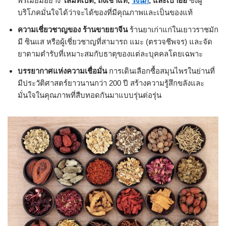
พรีเมียมอย่าง
โสมทิเบต, ถั่งเช่าแท้,
รังนก
, และเป๋าฮื้อ
ซึ่งผู้
บริโภคมั่นใจได้ว่าจะได้ของที่มีคุณภาพและเป็นของแท้
ความเชี่ยวชาญของ ร้านขายยาจีน
ร้านยาเก่าแก่ในเยาวราชมัก
มี ซินแส หรือผู้เชี่ยวชาญที่สามารถ แมะ (ตรวจชีพจร) และจัด
ยาตามตำรับที่เหมาะสมกับธาตุของแต่ละบุคคลโดยเฉพาะ
บรรยากาศแห่งความเชื่อมั่น
การเดินเลือกซื้อสมุนไพรในย่านที่
มีประวัติศาสตร์ยาวนานกว่า 200 ปี สร้างความรู้สึกขลังและ
มั่นใจในคุณภาพที่สืบทอดกันมาแบบรุ่นต่อรุ่น